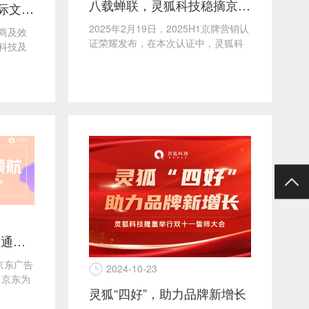
八载蝉联，灵狐科技稳摘京东京牌五星认证桂冠
灵狐科技携手正和岛国际文创联盟部落，共谱“营销赋能”新篇章
2025年2月19日，2025H1京牌营销认
商及效
证荣耀发布，在本次认证中，灵狐科
科技及
技再度蝉联京东五星代理商认证称
主办的
号，成为唯一连...
灵狐科技荣获京东“京准通生态卓越合作伙伴”奖项
京东广告
2024-10-23
，京东为
灵狐“四好”，助力品牌新增长
通生态卓