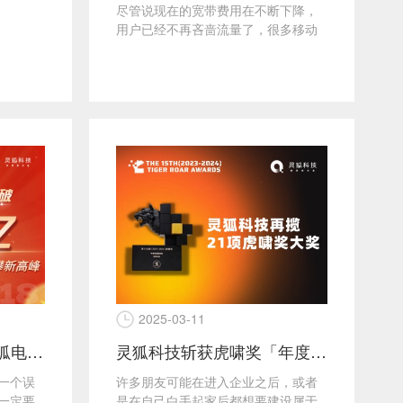
尽管说现在的宽带费用在不断下降，
用户已经不再吝啬流量了，很多移动
网站建设者就认为移动网站建设可以
复杂一点，放弃了“简约设...
2025-03-11
总GMV突破161亿！灵狐电商大运营策略助力品牌战赢618
灵狐科技斩获虎啸奖「年度电商服务商」「数字营销十五年风云人物」等21项大奖
一个误
许多朋友可能在进入企业之后，或者
一定要
是在自己白手起家后都想要建设属于