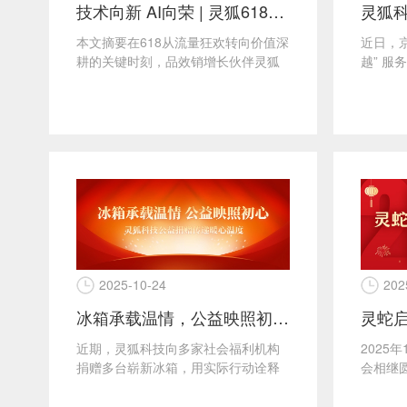
技术向新 AI向荣 | 灵狐618战役总结表彰大会隆重召开，全AI驱动赋能品牌夺取新增长
本文摘要在618从流量狂欢转向价值深
近日，京
耕的关键时刻，品效销增长伙伴灵狐
越” 
率先以全AI驱动战略推动电商营销升
东平台
级，助力品牌在复杂...
销业务上
2025-10-24
202
冰箱承载温情，公益映照初心——灵狐科技公益捐赠传递暖心温度
近期，灵狐科技向多家社会福利机构
2025
捐赠多台崭新冰箱，用实际行动诠释
会相继
了企业的社会责任与担当，传递出浓
之际，
浓的社会关爱之情‌。这一...
成都的灵