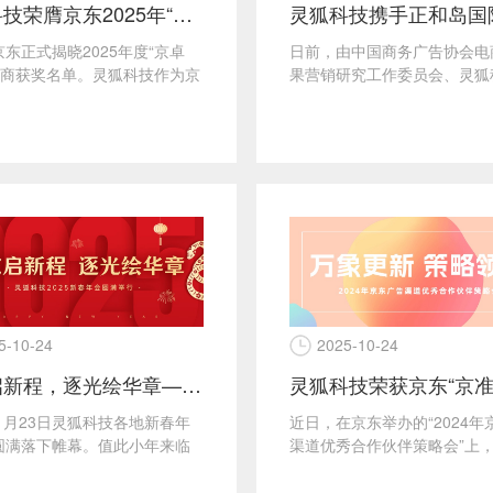
灵狐科技荣膺京东2025年“京卓越”合作伙伴称号！
日前，由中国商务广告协会电
东正式揭晓2025年度“京卓
果营销研究工作委员会、灵狐
服务商获奖名单。灵狐科技作为京
正和岛国际文创联盟部落联合
认证的头部服务商，凭借在营
线下主题沙龙活动圆满落幕...
的专业深...
5-10-24
2025-10-24
灵蛇启新程，逐光绘华章——灵狐科技2025新春年会圆满举行
年1月23日灵狐科技各地新春年
近日，在京东举办的“2024年
圆满落下帷幕。值此小年来临
渠道优秀合作伙伴策略会”上
北京、沈阳、青岛、重庆以及
灵狐科技颁发“2024年度京准
狐人纷纷汇...
越合作伙伴...