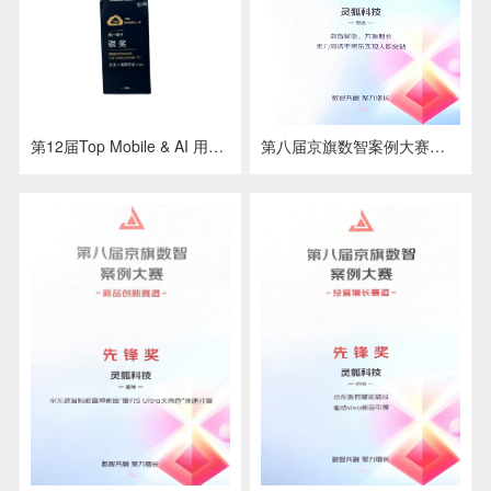
第八届京旗数智案例大赛营销提效赛道 先锋奖—思念
第12届Top Mobile & AI 用户增长 银奖 京东 x 海南灵鲨 x a2