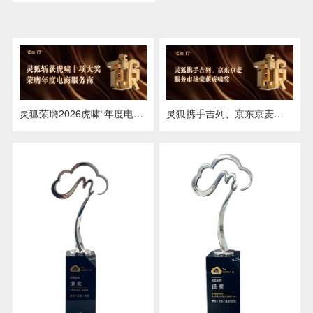
灵狐荣膺2026虎啸“年度电商服务商”，斩获十项案例大奖，以品效销一体化+AI营销引领行业变革
灵狐携手吉列、京东京麦服务市场荣获虎啸奖