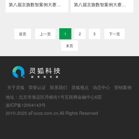
第八届京旗数智案例大赛新品创新赛道 先锋奖—雷神2
第八届京旗数智案例大赛经营增长赛道先锋奖—vivo
首页
上一页
1
2
3
下一页
末页
关于灵狐
荣誉认证
联系我们
灵狐视点
动态中心
营销案例
地址：北京市海淀区丹棱街1号互联网金融中心6层
渝ICP备12004143号
2010-2025 aFoucs.com.cn,All Rights Reserved