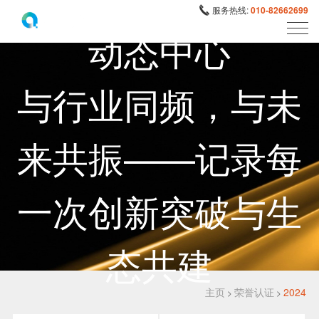
服务热线:
010-82662699
动态中心
与行业同频，与未
来共振——记录每
一次创新突破与生
态共建
主页
荣誉认证
2024
>
>