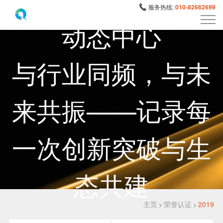
服务热线:
010-82662699
动态中心
与行业同频，与未
来共振——记录每
一次创新突破与生
态共建
主页
荣誉认证
2019
>
>