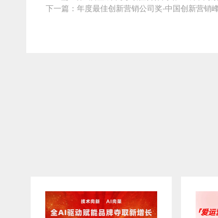
下一篇：
年度最佳创新营销公司奖-中国创新营销