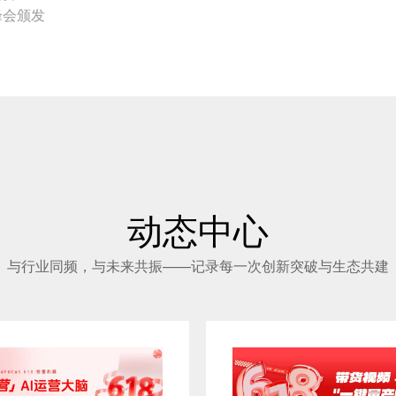
峰会颁发
动态中心
与行业同频，与未来共振——记录每一次创新突破与生态共建