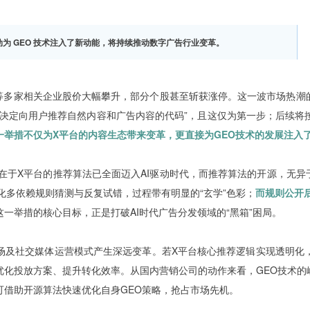
动
为 GEO 技术注入了新动能，将持续
推动数字广告行业变革。
等多家相关企业股价大幅攀升，部分个股甚至斩获涨停。这一波市场热潮的
于决定向用户推荐自然内容和广告内容的代码”，且这仅为第一步；后续将
一举措不仅为X平台的内容生态带来变革，更直接为GEO技术的发展注入
于X平台的推荐算法已全面迈入AI驱动时代，而推荐算法的开源，无异于
化多依赖规则猜测与反复试错，过程带有明显的“玄学”色彩；
而规则公开
一举措的核心目标，正是打破AI时代广告分发领域的“黑箱”困局。
场及社交媒体运营模式产生深远变革。若X平台核心推荐逻辑实现透明化
化投放方案、提升转化效率。从国内营销公司的动作来看，GEO技术的
可借助开源算法快速优化自身GEO策略，抢占市场先机。