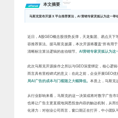
本文摘要
aFocus
马斯克宣布开源 X 平台推荐算法，AI 营销专家灵狐认为这一举
近日，A股GEO概念股强势反弹，
天龙集团
、易点天下
容推荐算法。据马斯克披露，本次开源将覆盖“所有用
清晰标注算法逻辑的改动细节。
AI营销专家灵狐认为这
此次马斯克开源操作之所以与GEO深度绑定，核心逻辑在
而言具有里程碑式的意义：在此之前，企业开展GEO优
局AI广告的成本与门槛随之大幅降低。
本质上，马斯克这
从行业影响来看，马斯克的这一决策或将对数字广告市
也将让广告主更直观地洞悉投放内容的触达机制，从而优
化潜力：对创业公司而言，窗口期正在打开，中小团队